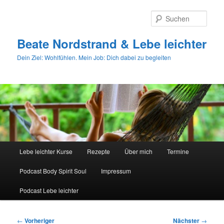
Zum
primären
Such
Inhalt
springen
Beate Nordstrand & Lebe leichter
Dein Ziel: Wohlfühlen. Mein Job: Dich dabei zu begleiten
Hauptmenü
Lebe leichter Kurse
Rezepte
Über mich
Termine
Podcast Body Spirit Soul
Impressum
Podcast Lebe leichter
Beitragsnavigation
←
Vorheriger
Nächster
→