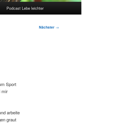
Podcast Lebe leichter
Nächster
→
zum Sport
i mir
nd arbeite
gen graut