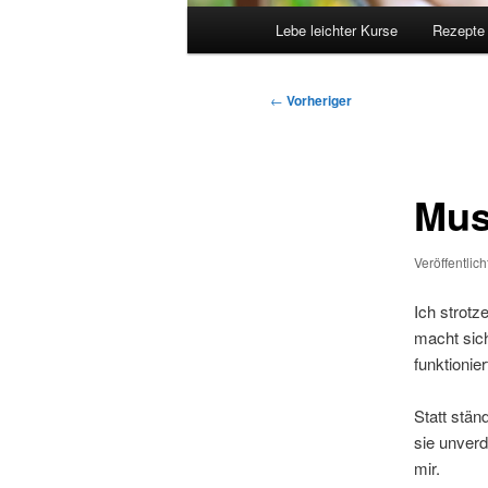
Hauptmenü
Lebe leichter Kurse
Rezepte
Beitragsnavigation
←
Vorheriger
Mus
Veröffentlic
Ich strotz
macht sich
funktionie
Statt stän
sie unverd
mir.