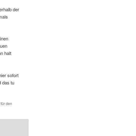
erhalb der
mals
einen
euen
n halt
er sofort
d das tu
 für den