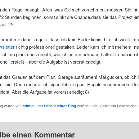
nden-Regel besagt: „Alles, was Sie sich vornehmen, müssen Sie inn
2 Stunden beginnen, sonst sinkt die Chance,dass sie das Projekt je
auf 1%.
 kommt mir dabei zugute, dass ich kein Perfektionist bin. Ich wollte m
sletter
richtig professionell gestalten. Leider kam ich mit meinem n
nicht so glänzend zurecht, wie ich es mir erträumt hatte. Da hab ich ih
nell erstellt – aber die Aufgabe ist vorerst erledigt.
t das Grauen auf dem Plan, Garage aufräumen! Mal gucken, ob ich hi
ell bin. Dann müsste ich eigentlich ein paar Regale anschrauben. Un
nicht! Aber die Aufgabe ist vorerst erledigt 8)
rag wurde von
admin
unter
Lebe leichter Blog
veröffentlicht. Setze ein Lesezeichen
ibe einen Kommentar