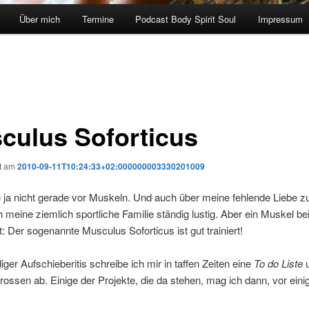
Über mich
Termine
Podcast Body Spirit Soul
Impressum
culus Soforticus
ht am
2010-09-11T10:24:33+02:000000003330201009
e ja nicht gerade vor Muskeln. Und auch über meine fehlende Liebe 
 meine ziemlich sportliche Familie ständig lustig. Aber ein Muskel be
rt: Der sogenannte Musculus Soforticus ist gut trainiert!
diger Aufschieberitis schreibe ich mir in taffen Zeiten eine
To do Liste
u
rossen ab. Einige der Projekte, die da stehen, mag ich dann, vor eini