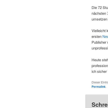
Die 72 Stu
nächsten 7
umsetzen 
Vielleicht
ersten
New
Publisher 
unprofessio
Heute steh
profession
ich sicher 
Dieser Eint
Permalink
.
Schre