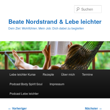
Zum
primären
Such
Inhalt
springen
Beate Nordstrand & Lebe leichter
Dein Ziel: Wohlfühlen. Mein Job: Dich dabei zu begleiten
Hauptmenü
Lebe leichter Kurse
Rezepte
Über mich
Termine
Podcast Body Spirit Soul
Impressum
Podcast Lebe leichter
Beitragsnavigation
←
Vorheriger
Nächster
→