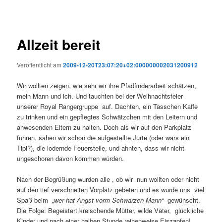
Allzeit bereit
Veröffentlicht am
2009-12-20T23:07:20+02:000000002031200912
Wir wollten zeigen, wie sehr wir ihre Pfadfinderarbeit schätzen,
mein Mann und ich. Und tauchten bei der Weihnachtsfeier
unserer Royal Rangergruppe auf. Dachten, ein Tässchen Kaffe
zu trinken und ein gepflegtes Schwätzchen mit den Leitern und
anwesenden Eltern zu halten. Doch als wir auf den Parkplatz
fuhren, sahen wir schon die aufgestellte Jurte (oder wars ein
Tipi?), die lodernde Feuerstelle, und ahnten, dass wir nicht
ungeschoren davon kommen würden.
Nach der Begrüßung wurden alle , ob wir nun wollten oder nicht
auf den tief verschneiten Vorplatz gebeten und es wurde uns viel
Spaß beim
„wer hat Angst vorm Schwarzen Mann“
gewünscht.
Die Folge: Begeistert kreischende Mütter, wilde Väter, glückliche
Kinder und nach einer halben Stunde reihenweise Eiszapfen!