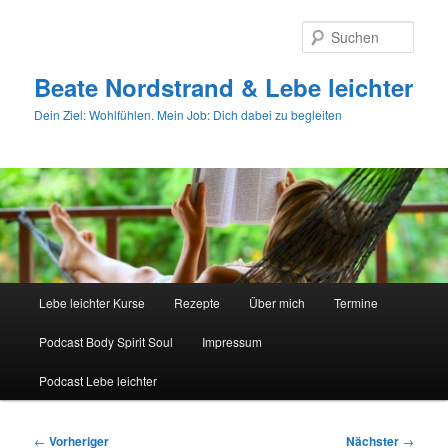
Zum
primären
Such
Inhalt
springen
Beate Nordstrand & Lebe leichter
Dein Ziel: Wohlfühlen. Mein Job: Dich dabei zu begleiten
Hauptmenü
Lebe leichter Kurse
Rezepte
Über mich
Termine
Podcast Body Spirit Soul
Impressum
Podcast Lebe leichter
Beitragsnavigation
←
Vorheriger
Nächster
→