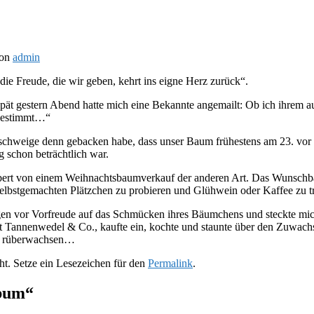
on
admin
die Freude, die wir geben, kehrt ins eigne Herz zurück“.
pät gestern Abend hatte mich eine Bekannte angemailt: Ob ich ihrem 
 bestimmt…“
 geschweige denn gebacken habe, dass unser Baum frühestens am 23. vor 
 schon beträchtlich war.
zaubert von einem Weihnachtsbaumverkauf der anderen Art. Das Wunsc
 selbstgemachten Plätzchen zu probieren und Glühwein oder Kaffee zu 
en vor Vorfreude auf das Schmücken ihres Bäumchens und steckte mich 
t Tannenwedel & Co., kaufte ein, kochte und staunte über den Zuwachs
so rüberwachsen…
ht. Setze ein Lesezeichen für den
Permalink
.
lbum
“