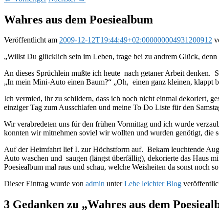
Wahres aus dem Poesiealbum
Veröffentlicht am
2009-12-12T19:44:49+02:000000004931200912
v
„Willst Du glücklich sein im Leben, trage bei zu andrem Glück, denn 
An dieses Sprüchlein mußte ich heute nach getaner Arbeit denken. S
„In mein Mini-Auto einen Baum?“ „Oh, einen ganz kleinen, klappt
Ich vermied, ihr zu schildern, dass ich noch nicht einmal dekoriert,
einziger Tag zum Ausschlafen und meine To Do Liste für den Samstag
Wir verabredeten uns für den frühen Vormittag und ich wurde ver
konnten wir mitnehmen soviel wir wollten und wurden genötigt, die
Auf der Heimfahrt lief I. zur Höchstform auf. Bekam leuchtende Aug
Auto waschen und saugen (längst überfällig), dekorierte das Haus mi
Poesiealbum mal raus und schau, welche Weisheiten da sonst noch 
Dieser Eintrag wurde von
admin
unter
Lebe leichter Blog
veröffentlic
3 Gedanken zu „
Wahres aus dem Poesiea