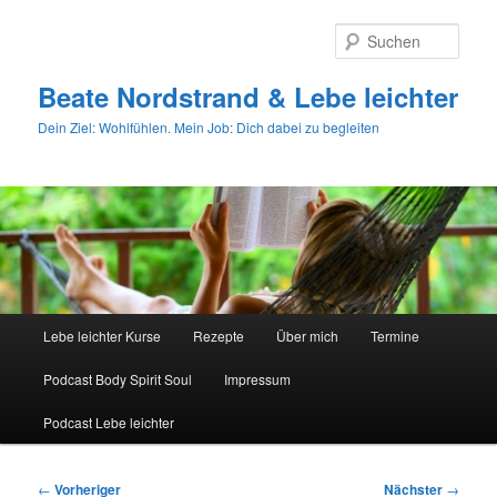
Zum
primären
Such
Inhalt
springen
Beate Nordstrand & Lebe leichter
Dein Ziel: Wohlfühlen. Mein Job: Dich dabei zu begleiten
Hauptmenü
Lebe leichter Kurse
Rezepte
Über mich
Termine
Podcast Body Spirit Soul
Impressum
Podcast Lebe leichter
Beitragsnavigation
←
Vorheriger
Nächster
→