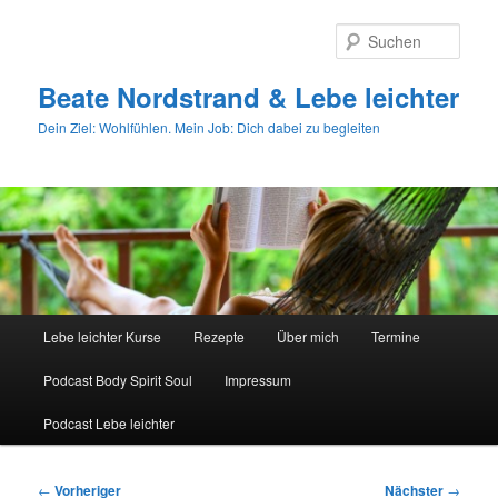
Zum
primären
Such
Inhalt
springen
Beate Nordstrand & Lebe leichter
Dein Ziel: Wohlfühlen. Mein Job: Dich dabei zu begleiten
Hauptmenü
Lebe leichter Kurse
Rezepte
Über mich
Termine
Podcast Body Spirit Soul
Impressum
Podcast Lebe leichter
Beitragsnavigation
←
Vorheriger
Nächster
→