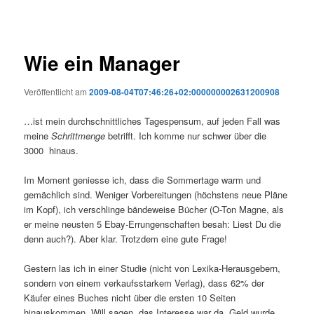
Wie ein Manager
Veröffentlicht am
2009-08-04T07:46:26+02:000000002631200908
…ist mein durchschnittliches Tagespensum, auf jeden Fall was
meine
Schrittmenge
betrifft. Ich komme nur schwer über die
3000 hinaus.
Im Moment geniesse ich, dass die Sommertage warm und
gemächlich sind. Weniger Vorbereitungen (höchstens neue Pläne
im Kopf), ich verschlinge bändeweise Bücher (O-Ton Magne, als
er meine neusten 5 Ebay-Errungenschaften besah: Liest Du die
denn auch?). Aber klar. Trotzdem eine gute Frage!
Gestern las ich in einer Studie (nicht von Lexika-Herausgebern,
sondern von einem verkaufsstarkem Verlag), dass 62% der
Käufer eines Buches nicht über die ersten 10 Seiten
hinauskommen. Will sagen, das Interesse war da. Geld wurde