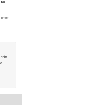
g so
 für den
hnitt
le