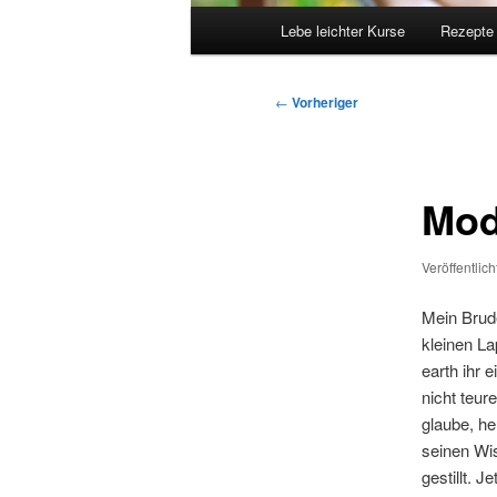
Hauptmenü
Lebe leichter Kurse
Rezepte
Beitragsnavigation
←
Vorheriger
Mod
Veröffentlic
Mein Brude
kleinen La
earth ihr 
nicht teur
glaube, he
seinen Wis
gestillt. 