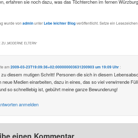
en, erfahren sie noch dazu, was das Töchterchen im fernen Würzbur
rag wurde von
admin
unter
Lebe leichter Blog
veröffentlicht. Setze ein Lesezeichen
 ZU „
MODERNE ELTERN
“
te am
2009-03-23T19:09:36+02:000000003631200903 um 19:09 Uhr
:
 zu diesem mutigen Schritt! Personen die sich in diesem Lebensabsc
n neue Medien einarbeiten, dazu in eines, das so viel verwirrende Fül
 und so schnelllebig ist, gebührt meine ganze Bewunderung!
ntworten anmelden
ibe einen Kommentar