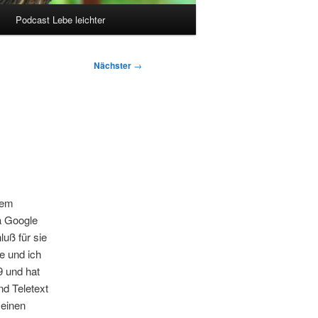
Podcast Lebe leichter
Nächster
→
nem
a Google
luß für sie
e und ich
9 und hat
d Teletext
meinen