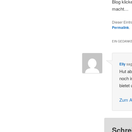
Blog klick
macht…
Dieser Eint
Permalink
.
EIN GEDANKE
Elly
sag
Hut ab
noch i
bietet
Zum A
Schre