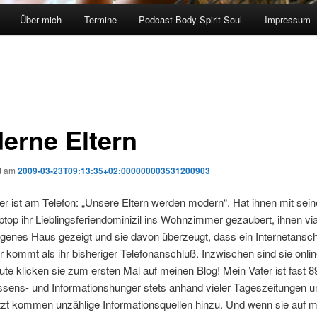
Über mich
Termine
Podcast Body Spirit Soul
Impressum
erne Eltern
ht am
2009-03-23T09:13:35+02:000000003531200903
r ist am Telefon: „Unsere Eltern werden modern“. Hat ihnen mit sei
ptop ihr Lieblingsferiendominizil ins Wohnzimmer gezaubert, ihnen vi
eigenes Haus gezeigt und sie davon überzeugt, dass ein Internetansch
er kommt als ihr bisheriger Telefonanschluß. Inzwischen sind sie onlin
ute klicken sie zum ersten Mal auf meinen Blog! Mein Vater ist fast 8
sens- und Informationshunger stets anhand vieler Tageszeitungen un
Jetzt kommen unzählige Informationsquellen hinzu. Und wenn sie auf 