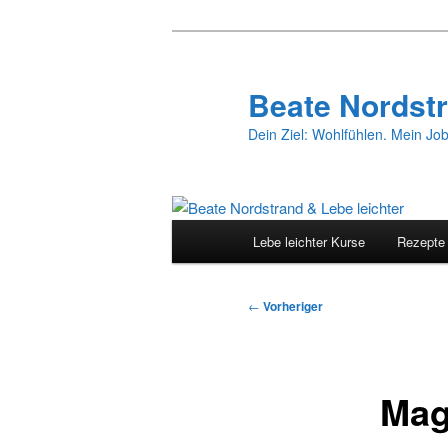
Zum
primären
Inhalt
Beate Nordstr
springen
Dein Ziel: Wohlfühlen. Mein Job
Hauptmenü
Lebe leichter Kurse
Rezepte
Beitragsnavigation
←
Vorheriger
Mag