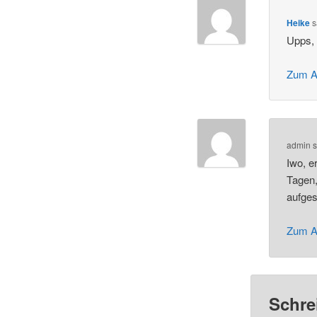
Heike
s
Upps, 
Zum A
admin
s
Iwo, e
Tagen,
aufges
Zum A
Schre