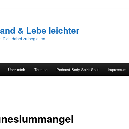
and & Lebe leichter
: Dich dabei zu begleiten
Über mich
Termine
Podcast Body Spirit Soul
Impressum
nesiummangel