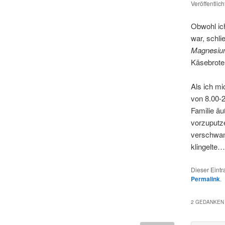
Veröffentlic
Obwohl ich
war, schli
Magnesi
Käsebrote
Als ich mi
von 8.00-
Familie äu
vorzuputze
verschwand
klingelte…
Dieser Eint
Permalink
.
2 GEDANKEN 