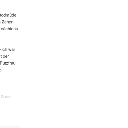
d todmüde
n Zehen.
n nächtens
 ich war
t der
 Putzfrau
b,
 für den