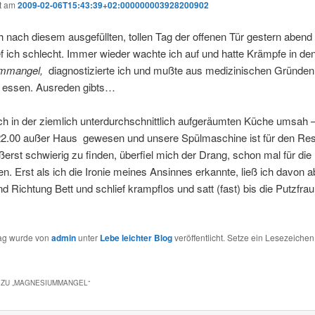
ht am
2009-02-06T15:43:39+02:000000003928200902
 nach diesem ausgefüllten, tollen Tag der offenen Tür gestern aben
ef ich schlecht. Immer wieder wachte ich auf und hatte Krämpfe in de
ummangel,
diagnostizierte ich und mußte aus medizinischen Gründe
 essen. Ausreden gibts…
ch in der ziemlich unterdurchschnittlich aufgeräumten Küche umsah –
22.00 außer Haus gewesen und unsere Spülmaschine ist für den Res
ßerst schwierig zu finden, überfiel mich der Drang, schon mal für die
n. Erst als ich die Ironie meines Ansinnes erkannte, ließ ich davon a
 Richtung Bett und schlief krampflos und satt (fast) bis die Putzfrau
rag wurde von
admin
unter
Lebe leichter Blog
veröffentlicht. Setze ein Lesezeichen
ZU „
MAGNESIUMMANGEL
“