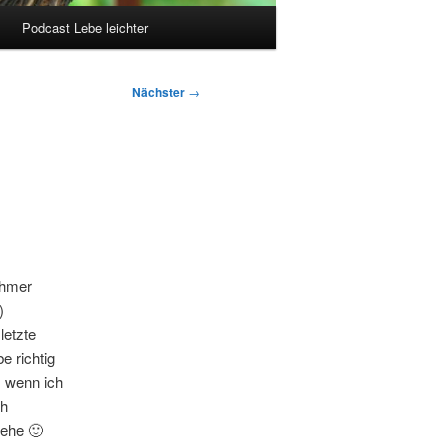
Podcast Lebe leichter
Nächster
→
ehmer
)
letzte
e richtig
 wenn ich
ch
tehe 🙂