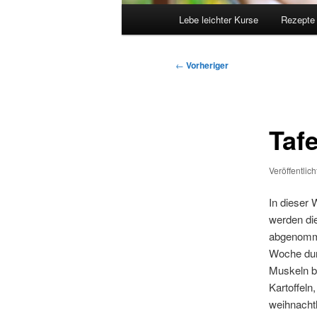
Hauptmenü
Lebe leichter Kurse
Rezepte
Beitragsnavigation
←
Vorheriger
Taf
Veröffentlic
In dieser 
werden die
abgenomme
Woche durc
Muskeln b
Kartoffeln
weihnachtl