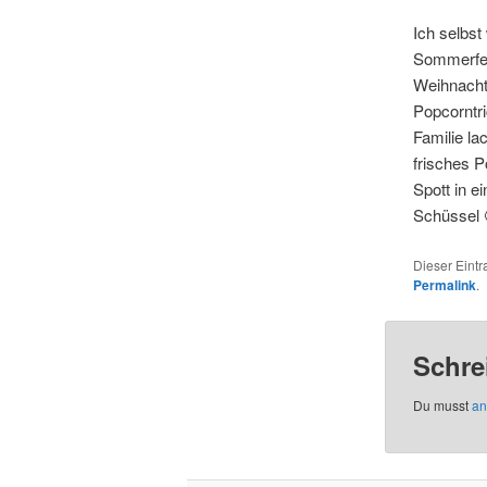
Ich selbst
Sommerfer
Weihnacht
Popcorntr
Familie la
frisches P
Spott in e
Schüssel 
Dieser Eint
Permalink
.
Schre
Du musst
an