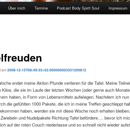
Über mich
Termine
Podcast Body Spirit Soul
Impressum
elfreuden
ht am
2008-12-15T08:49:33+02:000000003331200812
Woche endet meine Aktion Pfunde verlieren für die Tafel. Meine Teiln
 Kilos, die sie im Laufe der letzten Wochen (oder gerne auch Monate
m haben, in Form von Lebensmitteln aufwiegen. Nachdem ich nun 
h die gefühlten 1000 Pakete, die ich in meine Treffen geschleppt hab
ekommen haben, werden sie mir diese Woche noch erhalten bleiben,
, Zwiebeln und Nudelpakete Richtung Tafel befördere…. bevor ich mi
ich auf der roten Couch niederlasse und so schnell nicht wieder aufs