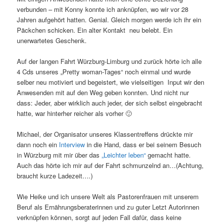
verbunden – mit Konny konnte ich anknüpfen, wo wir vor 28
Jahren aufgehört hatten. Genial. Gleich morgen werde ich ihr ein
Päckchen schicken. Ein alter Kontakt neu belebt. Ein
unerwartetes Geschenk.
Auf der langen Fahrt Würzburg-Limburg und zurück hörte ich alle
4 Cds unseres „Pretty woman-Tages“ noch einmal und wurde
selber neu motiviert und begeistert, wie vielseitigen Input wir den
Anwesenden mit auf den Weg geben konnten. Und nicht nur
dass: Jeder, aber wirklich auch jeder, der sich selbst eingebracht
hatte, war hinterher reicher als vorher 🙂
Michael, der Organisator unseres Klassentreffens drückte mir
dann noch ein
Interview
in die Hand, dass er bei seinem Besuch
in Würzburg mit mir über das
„Leichter leben“
gemacht hatte.
Auch das hörte ich mir auf der Fahrt schmunzelnd an…(Achtung,
braucht kurze Ladezeit….)
Wie Heike und ich unsere Welt als Pastorenfrauen mit unserem
Beruf als Ernährungsberaterinnen und zu guter Letzt Autorinnen
verknüpfen können, sorgt auf jeden Fall dafür, dass keine