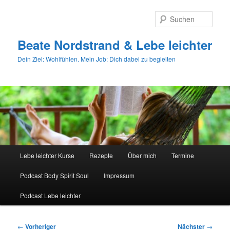
Zum
primären
Such
Inhalt
springen
Beate Nordstrand & Lebe leichter
Dein Ziel: Wohlfühlen. Mein Job: Dich dabei zu begleiten
Hauptmenü
Lebe leichter Kurse
Rezepte
Über mich
Termine
Podcast Body Spirit Soul
Impressum
Podcast Lebe leichter
Beitragsnavigation
←
Vorheriger
Nächster
→