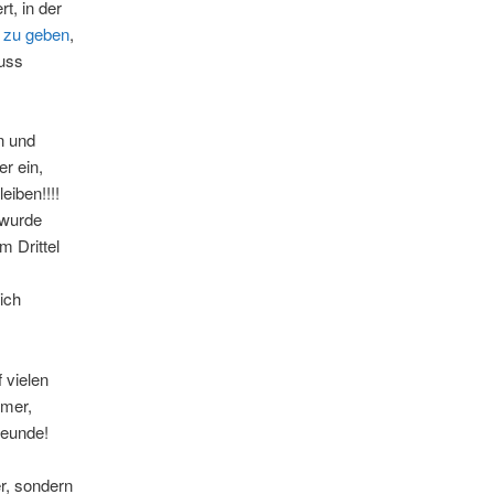
rt, in der
 zu geben
,
luss
n und
er ein,
eiben!!!!
 wurde
 Drittel
ich
 vielen
hmer,
reunde!
er, sondern