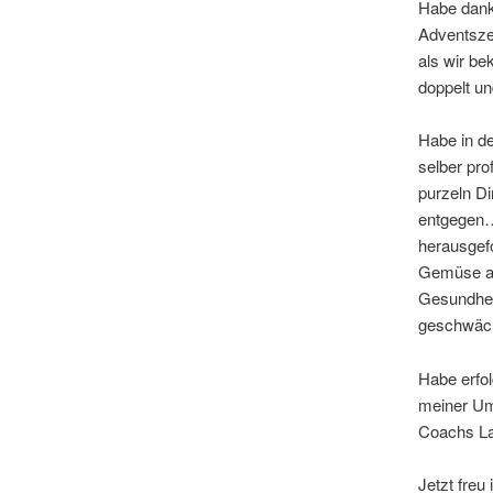
Habe dank
Adventsze
als wir b
doppelt u
Habe in de
selber pro
purzeln Di
entgegen…
herausgef
Gemüse au
Gesundheit
geschwäch
Habe erfol
meiner Um
Coachs Lau
Jetzt freu