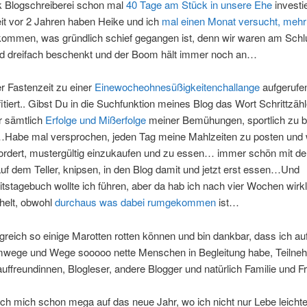
 Blogschreiberei schon mal
40 Tage am Stück in unsere Ehe
investie
it vor 2 Jahren haben Heike und ich
mal einen Monat versucht, mehr
ekommen, was gründlich schief gegangen ist, denn wir waren am Sch
nd dreifach beschenkt und der Boom hält immer noch an…
r Fastenzeit zu einer
Einewocheohnesüßigkeitenchallange
aufgerufe
fitiert.. Gibst Du in die Suchfunktion meines Blog das Wort Schrittzähl
r sämtlich
Erfolge und Mißerfolge
meiner Bemühungen, sportlich zu bl
Habe mal versprochen, jeden Tag meine Mahlzeiten zu posten und
ordert, mustergültig einzukaufen und zu essen… immer schön mit dem
f dem Teller, knipsen, in den Blog damit und jetzt erst essen…Und
stagebuch wollte ich führen, aber da hab ich nach vier Wochen wirkl
elt, obwohl
durchaus was dabei rumgekommen
ist…
greich so einige Marotten rotten können und bin dankbar, dass ich auf
wege und Wege sooooo nette Menschen in Begleitung habe, Teilne
ffreundinnen, Blogleser, andere Blogger und natürlich Familie und F
 ich mich schon mega auf das neue Jahr, wo ich nicht nur Lebe leicht