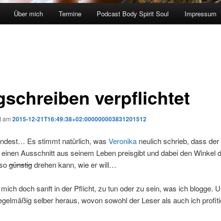
Über mich
Termine
Podcast Body Spirit Soul
Impressum
gschreiben verpflichtet
ht am
2015-12-21T16:49:38+02:000000003831201512
ndest… Es stimmt natürlich, was
Veronika
neulich schrieb, dass der
 einen Ausschnitt aus seinem Leben preisgibt und dabei den Winkel 
 so
günstig
drehen kann, wie er will…
 mich doch sanft in der Pflicht, zu tun oder zu sein, was ich blogge. 
egelmäßig selber heraus, wovon sowohl der Leser als auch ich profiti