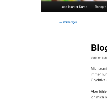
Hauptmenü
Lebe leichter Kurse
Rezepte
Beitragsnavigation
←
Vorheriger
Blo
Veröffentlic
Mich zumi
immer nur
Objektivs
Aber fühle
ich mich r