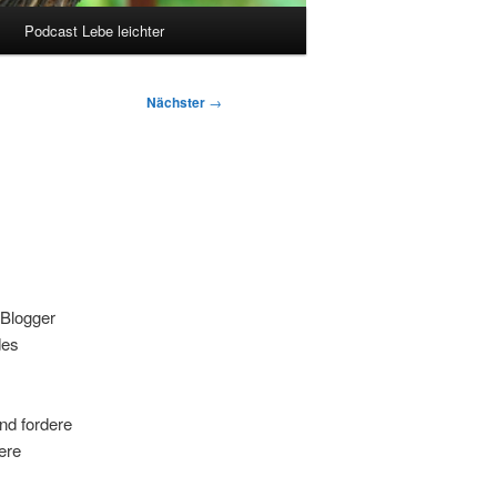
Podcast Lebe leichter
Nächster
→
 Blogger
des
Und fordere
ere