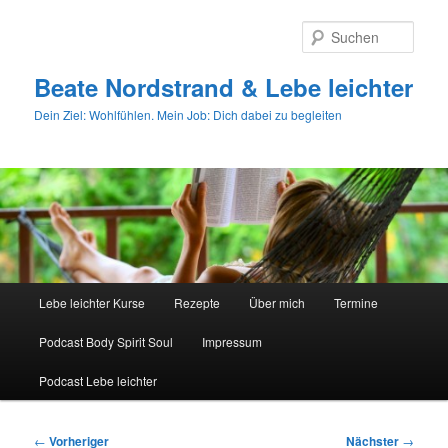
Zum
primären
Such
Inhalt
springen
Beate Nordstrand & Lebe leichter
Dein Ziel: Wohlfühlen. Mein Job: Dich dabei zu begleiten
Hauptmenü
Lebe leichter Kurse
Rezepte
Über mich
Termine
Podcast Body Spirit Soul
Impressum
Podcast Lebe leichter
Beitragsnavigation
←
Vorheriger
Nächster
→