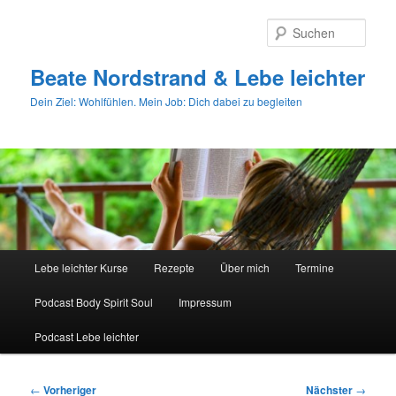
Zum
primären
Such
Inhalt
springen
Beate Nordstrand & Lebe leichter
Dein Ziel: Wohlfühlen. Mein Job: Dich dabei zu begleiten
Hauptmenü
Lebe leichter Kurse
Rezepte
Über mich
Termine
Podcast Body Spirit Soul
Impressum
Podcast Lebe leichter
Beitragsnavigation
←
Vorheriger
Nächster
→