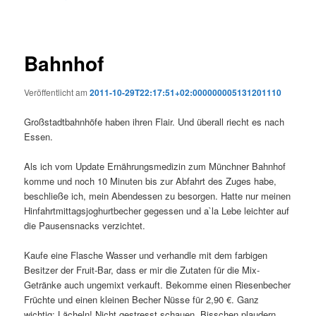
Bahnhof
Veröffentlicht am
2011-10-29T22:17:51+02:000000005131201110
Großstadtbahnhöfe haben ihren Flair. Und überall riecht es nach
Essen.
Als ich vom Update Ernährungsmedizin zum Münchner Bahnhof
komme und noch 10 Minuten bis zur Abfahrt des Zuges habe,
beschließe ich, mein Abendessen zu besorgen. Hatte nur meinen
Hinfahrtmittagsjoghurtbecher gegessen und a`la Lebe leichter auf
die Pausensnacks verzichtet.
Kaufe eine Flasche Wasser und verhandle mit dem farbigen
Besitzer der Fruit-Bar, dass er mir die Zutaten für die Mix-
Getränke auch ungemixt verkauft. Bekomme einen Riesenbecher
Früchte und einen kleinen Becher Nüsse für 2,90 €. Ganz
wichtig: Lächeln! Nicht gestresst schauen. Bisschen plaudern.