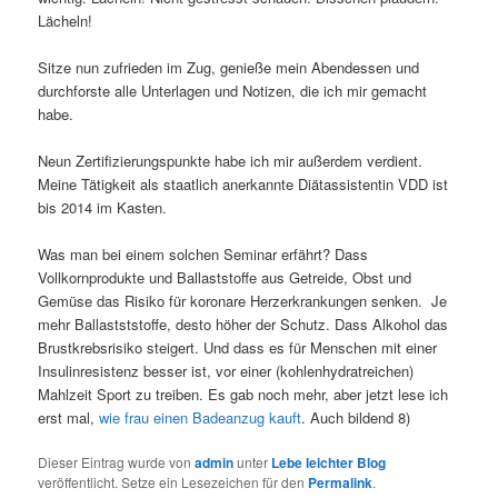
Lächeln!
Sitze nun zufrieden im Zug, genieße mein Abendessen und
durchforste alle Unterlagen und Notizen, die ich mir gemacht
habe.
Neun Zertifizierungspunkte habe ich mir außerdem verdient.
Meine Tätigkeit als staatlich anerkannte Diätassistentin VDD ist
bis 2014 im Kasten.
Was man bei einem solchen Seminar erfährt? Dass
Vollkornprodukte und Ballaststoffe aus Getreide, Obst und
Gemüse das Risiko für koronare Herzerkrankungen senken. Je
mehr Ballastststoffe, desto höher der Schutz. Dass Alkohol das
Brustkrebsrisiko steigert. Und dass es für Menschen mit einer
Insulinresistenz besser ist, vor einer (kohlenhydratreichen)
Mahlzeit Sport zu treiben. Es gab noch mehr, aber jetzt lese ich
erst mal,
wie frau einen Badeanzug kauft
. Auch bildend 8)
Dieser Eintrag wurde von
admin
unter
Lebe leichter Blog
veröffentlicht. Setze ein Lesezeichen für den
Permalink
.