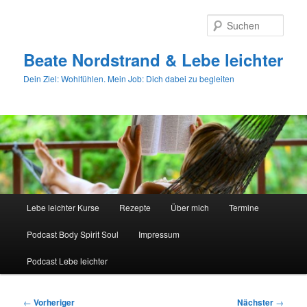
Zum
primären
Such
Inhalt
springen
Beate Nordstrand & Lebe leichter
Dein Ziel: Wohlfühlen. Mein Job: Dich dabei zu begleiten
Hauptmenü
Lebe leichter Kurse
Rezepte
Über mich
Termine
Podcast Body Spirit Soul
Impressum
Podcast Lebe leichter
Beitragsnavigation
←
Vorheriger
Nächster
→