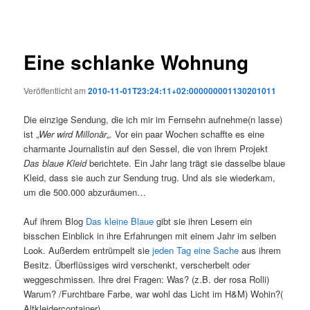
Eine schlanke Wohnung
Veröffentlicht am
2010-11-01T23:24:11+02:000000001130201011
Die einzige Sendung, die ich mir im Fernsehn aufnehme(n lasse)
ist „
Wer wird Millonär
„. Vor ein paar Wochen schaffte es eine
charmante Journalistin auf den Sessel, die von ihrem Projekt
Das blaue Kleid
berichtete. Ein Jahr lang trägt sie dasselbe blaue
Kleid, dass sie auch zur Sendung trug. Und als sie wiederkam,
um die 500.000 abzuräumen…
Auf ihrem Blog
Das kleine Blaue
gibt sie ihren Lesern ein
bisschen Einblick in ihre Erfahrungen mit einem Jahr im selben
Look. Außerdem entrümpelt sie
jeden Tag eine Sache
aus ihrem
Besitz. Überflüssiges wird verschenkt, verscherbelt oder
weggeschmissen. Ihre drei Fragen: Was? (z.B. der rosa Rolli)
Warum? /Furchtbare Farbe, war wohl das Licht im H&M) Wohin?(
Altkleidercontainer).