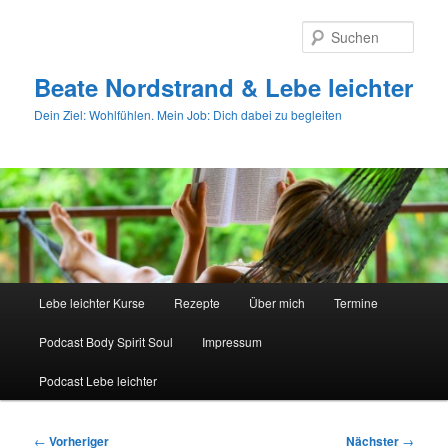
Zum
primären
Such
Inhalt
springen
Beate Nordstrand & Lebe leichter
Dein Ziel: Wohlfühlen. Mein Job: Dich dabei zu begleiten
Hauptmenü
Lebe leichter Kurse
Rezepte
Über mich
Termine
Podcast Body Spirit Soul
Impressum
Podcast Lebe leichter
Beitragsnavigation
←
Vorheriger
Nächster
→