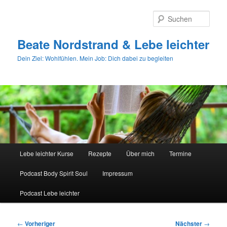
Zum
primären
Such
Inhalt
springen
Beate Nordstrand & Lebe leichter
Dein Ziel: Wohlfühlen. Mein Job: Dich dabei zu begleiten
Hauptmenü
Lebe leichter Kurse
Rezepte
Über mich
Termine
Podcast Body Spirit Soul
Impressum
Podcast Lebe leichter
Beitragsnavigation
←
Vorheriger
Nächster
→