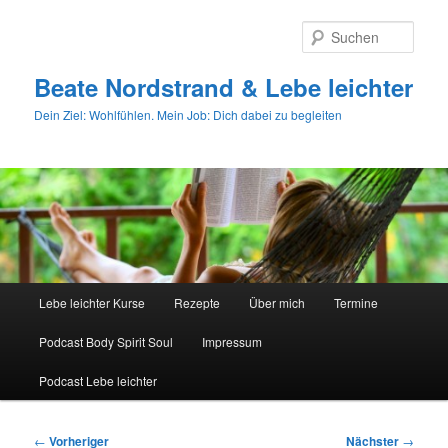
Zum
primären
Such
Inhalt
springen
Beate Nordstrand & Lebe leichter
Dein Ziel: Wohlfühlen. Mein Job: Dich dabei zu begleiten
Hauptmenü
Lebe leichter Kurse
Rezepte
Über mich
Termine
Podcast Body Spirit Soul
Impressum
Podcast Lebe leichter
Beitragsnavigation
←
Vorheriger
Nächster
→