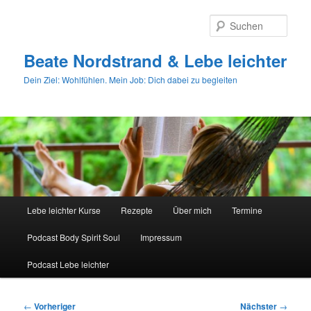
Zum
primären
Such
Inhalt
springen
Beate Nordstrand & Lebe leichter
Dein Ziel: Wohlfühlen. Mein Job: Dich dabei zu begleiten
Hauptmenü
Lebe leichter Kurse
Rezepte
Über mich
Termine
Podcast Body Spirit Soul
Impressum
Podcast Lebe leichter
Beitragsnavigation
←
Vorheriger
Nächster
→