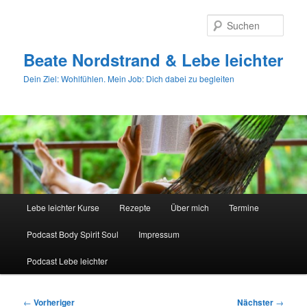
Zum
primären
Such
Inhalt
springen
Beate Nordstrand & Lebe leichter
Dein Ziel: Wohlfühlen. Mein Job: Dich dabei zu begleiten
Hauptmenü
Lebe leichter Kurse
Rezepte
Über mich
Termine
Podcast Body Spirit Soul
Impressum
Podcast Lebe leichter
Beitragsnavigation
←
Vorheriger
Nächster
→