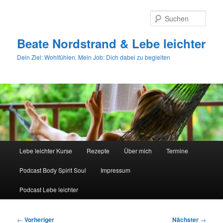
Zum
primären
Such
Inhalt
springen
Beate Nordstrand & Lebe leichter
Dein Ziel: Wohlfühlen. Mein Job: Dich dabei zu begleiten
Hauptmenü
Lebe leichter Kurse
Rezepte
Über mich
Termine
Podcast Body Spirit Soul
Impressum
Podcast Lebe leichter
Beitragsnavigation
←
Vorheriger
Nächster
→