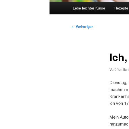
Hauptmenü
Lebe leichter Kurse
Rezepte
Beitragsnavigation
←
Vorheriger
Ich
Veröffentlic
Dienstag,
machen mir
Krankenha
ich von 17
Mein Auto 
ranzumach