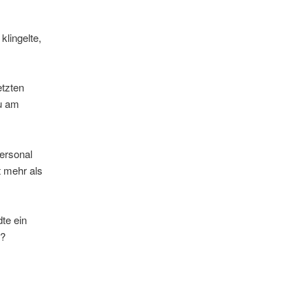
lingelte,
etzten
au am
ersonal
t mehr als
te ein
s?