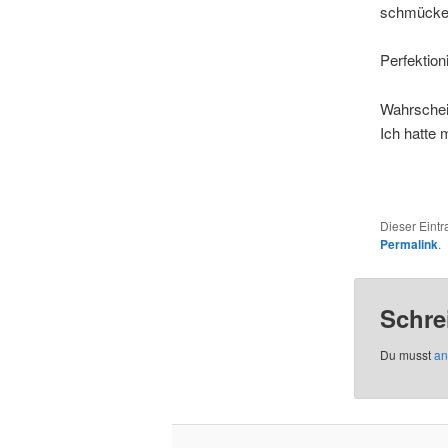
schmücken
Perfektioni
Wahrschein
Ich hatte 
Dieser Eint
Permalink
.
Schre
Du musst
an