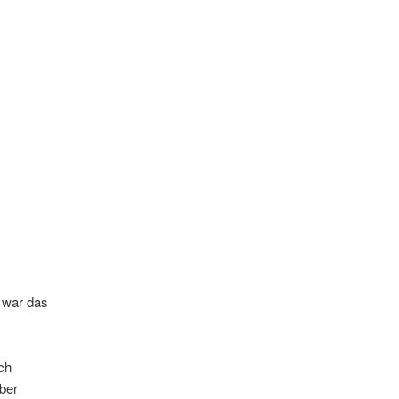
s war das
ch
ber