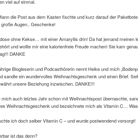
en viel auf einmal.
ann die Post aus dem Kasten fischte und kurz darauf der Paketbote k
 große Augen.. Geschenke!
dose ohne Kekse… mit einer Amaryllis drin! Da hat jemand meinen l
hört und wollte mir eine kalorienfreie Freude machen! Sie kam gen
 Tag!!! DANKE
ährige Blogleserin und Podcasthörerin nennt Heike und mich „Bodenp
d sandte ein wundervolles Weihnachtsgeschenk und einen Brief. Sei
 währt unsere Beziehung inzwischen. DANKE!!!
 mich auch letztes Jahr schon mit Weihnachtspost überraschte, sand
es Weihnachtsgeschenk und bezeichnete mich als Vitamin C… Wa
uchte ich doch selber Vitamin C – und wurde postwendend versorgt!
rbar ist das denn?