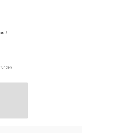
ast!
 für den