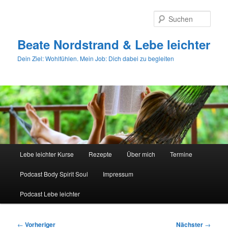
Zum
primären
Such
Inhalt
springen
Beate Nordstrand & Lebe leichter
Dein Ziel: Wohlfühlen. Mein Job: Dich dabei zu begleiten
Hauptmenü
Lebe leichter Kurse
Rezepte
Über mich
Termine
Podcast Body Spirit Soul
Impressum
Podcast Lebe leichter
Beitragsnavigation
←
Vorheriger
Nächster
→