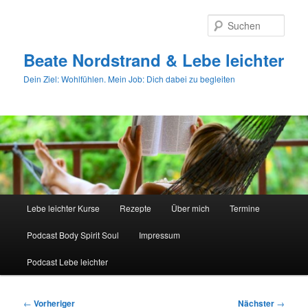
Zum
primären
Such
Inhalt
springen
Beate Nordstrand & Lebe leichter
Dein Ziel: Wohlfühlen. Mein Job: Dich dabei zu begleiten
Hauptmenü
Lebe leichter Kurse
Rezepte
Über mich
Termine
Podcast Body Spirit Soul
Impressum
Podcast Lebe leichter
Beitragsnavigation
←
Vorheriger
Nächster
→