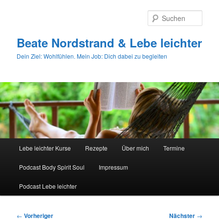
Zum
primären
Such
Inhalt
springen
Beate Nordstrand & Lebe leichter
Dein Ziel: Wohlfühlen. Mein Job: Dich dabei zu begleiten
Hauptmenü
Lebe leichter Kurse
Rezepte
Über mich
Termine
Podcast Body Spirit Soul
Impressum
Podcast Lebe leichter
Beitragsnavigation
←
Vorheriger
Nächster
→