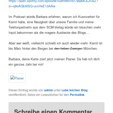
https://open.spotify.com/episode/5uBtWKfntz7wij84OLJGsZ?
si=q9oAQkt6SQ-ucsVeE13AAw
Im Podcast würde Barbara erfahren, warum ich Kussverbot für
Kamil habe, eine Neuigkeit über unsere Familie und meine
Telefonpartnerin aus dem SCM-Verlag würde ein bisschen mehr
Input bekommen als die magere Ausbeute des Blogs…
Aber wer weiß, vielleicht schreib ich auch wieder mehr. Kamil ist
bis März hinter den Bergen bei
den lieben Zwergen
München.
Barbara, deine Karte ziert jetzt meinen Planer. Da hab ich dich
ein ganzes Jahr bei mir!
Dieser Eintrag wurde von
admin
unter
Lebe leichter Blog
veröffentlicht. Setze ein Lesezeichen für den
Permalink
.
Schreibe einen Kommentar