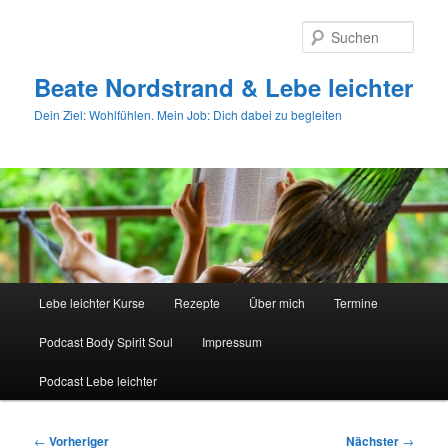
Zum
primären
Such
Inhalt
springen
Beate Nordstrand & Lebe leichter
Dein Ziel: Wohlfühlen. Mein Job: Dich dabei zu begleiten
Hauptmenü
Lebe leichter Kurse
Rezepte
Über mich
Termine
Podcast Body Spirit Soul
Impressum
Podcast Lebe leichter
Beitragsnavigation
←
Vorheriger
Nächster
→