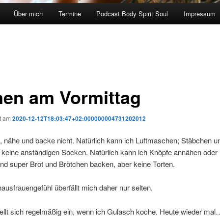
Über mich
Termine
Podcast Body Spirit Soul
Impressum
nen am Vormittag
ht am
2020-12-12T18:03:47+02:000000004731202012
e, nähe und backe nicht. Natürlich kann ich Luftmaschen; Stäbchen u
r keine anständigen Socken. Natürlich kann ich Knöpfe annähen oder
nd super Brot und Brötchen backen, aber keine Torten.
usfrauengefühl überfällt mich daher nur selten.
ellt sich regelmäßig ein, wenn ich Gulasch koche. Heute wieder mal