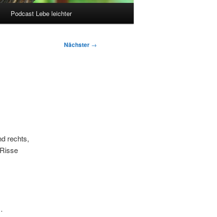
Podcast Lebe leichter
Nächster
→
nd rechts,
 Risse
…