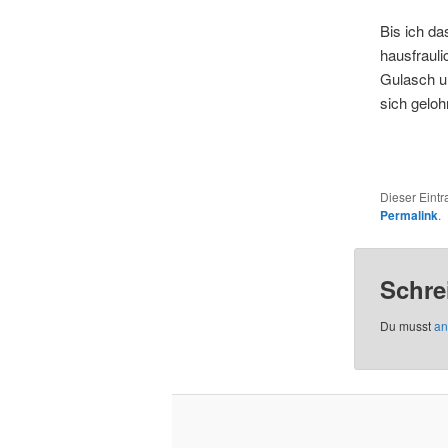
Bis ich da
hausfrauli
Gulasch u
sich geloh
Dieser Eint
Permalink
.
Schre
Du musst
an