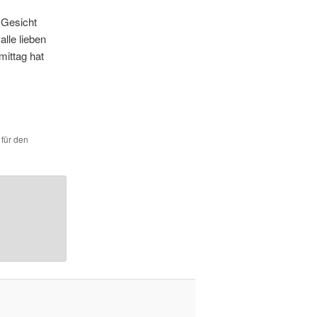
 Gesicht
alle lieben
ittag hat
 für den