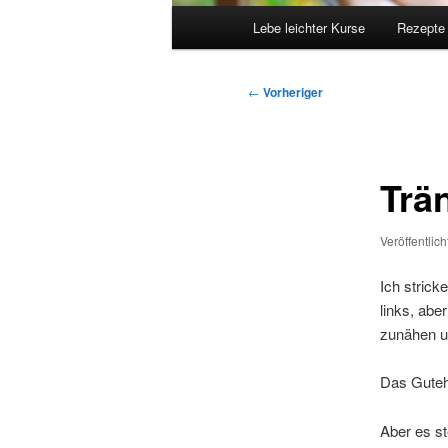
Hauptmenü
Lebe leichter Kurse
Rezepte
Beitragsnavigation
←
Vorheriger
Trä
Veröffentlic
Ich strick
links, abe
zunähen u
Das Guteha
Aber es st