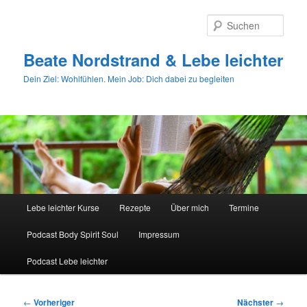
Zum
primären
Such
Inhalt
springen
Beate Nordstrand & Lebe leichter
Dein Ziel: Wohlfühlen. Mein Job: Dich dabei zu begleiten
Hauptmenü
Lebe leichter Kurse
Rezepte
Über mich
Termine
Podcast Body Spirit Soul
Impressum
Podcast Lebe leichter
Beitragsnavigation
←
Vorheriger
Nächster
→