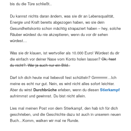
bis du die Türe schließt..
Du kannst nichts daran ändern, was sie dir an Lebensqualität,
Energie und Kraft bereits abgezogen haben, wo sie dein
Gesundheitskonto schon mächtig strapaziert haben – hey, solche
Räuber würdest du nie akzeptieren, wenn du vor dir sehen
würdest…
Was sie dir klauen, ist wertvoller als 10.000 Euro! Würdest du dir
die einfach vor deiner Nase vom Konto holen lassen?
Ok, hast
du nicht?. War ja auch nur ein Bild..
Darf ich dich heute mal liebevoll fest schütteln? Grrrrrrrrrrr…Ich
meine es echt nur gut. Nein, es wird nicht alles sofort leichter.
Aber du wirst
Durchbrüche
erleben, wenn du diesen
Stierkampf
aufnimmst und gewinnst. Du bist nicht allein.
Lies mal meinen Post von dem Stierkampf, den hab ich für dich
geschrieben, und die Geschichte dazu ist auch in unserem neuen
Buch…Komm, walken wir mal ne Runde.