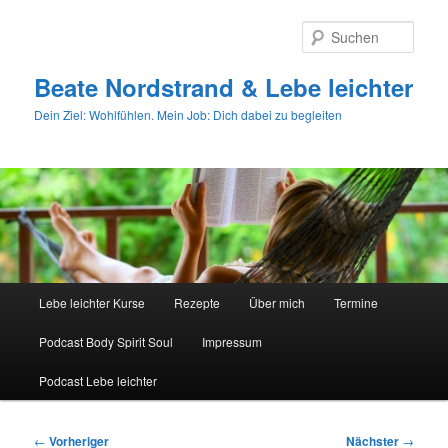
Zum
primären
Such
Inhalt
springen
Beate Nordstrand & Lebe leichter
Dein Ziel: Wohlfühlen. Mein Job: Dich dabei zu begleiten
Hauptmenü
Lebe leichter Kurse
Rezepte
Über mich
Termine
Podcast Body Spirit Soul
Impressum
Podcast Lebe leichter
Beitragsnavigation
←
Vorheriger
Nächster
→