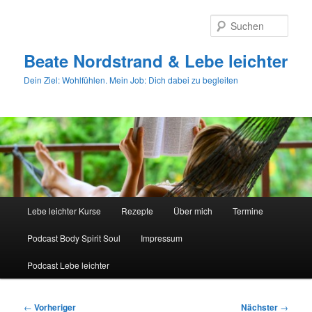
Zum
primären
Such
Inhalt
springen
Beate Nordstrand & Lebe leichter
Dein Ziel: Wohlfühlen. Mein Job: Dich dabei zu begleiten
Hauptmenü
Lebe leichter Kurse
Rezepte
Über mich
Termine
Podcast Body Spirit Soul
Impressum
Podcast Lebe leichter
Beitragsnavigation
←
Vorheriger
Nächster
→