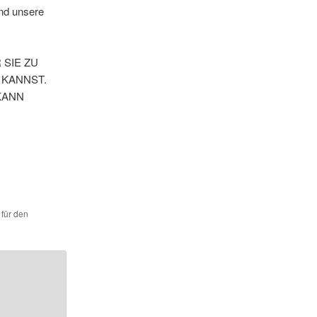
nd unsere
 SIE ZU
 KANNST.
KANN
 für den