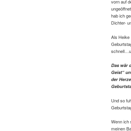
vorn auf 
ungeöffne
hab ich ge
Dichter- u
Als Heike 
Geburtstag
schnell…un
Das wär 
Geist“ un
der Herze
Geburtsta
Und so fuh
Geburtstag
Wenn ich s
meinen Ba