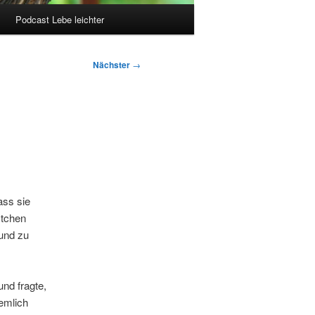
Podcast Lebe leichter
Nächster
→
ass sie
stchen
und zu
nd fragte,
emlich