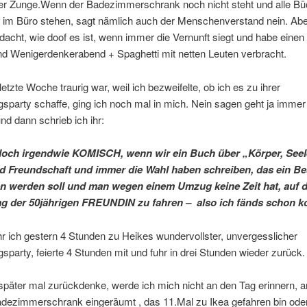
der Zunge.Wenn der Badezimmerschrank noch nicht steht und alle Bü
t im Büro stehen, sagt nämlich auch der Menschenverstand nein. Ab
dacht, wie doof es ist, wenn immer die Vernunft siegt und habe einen 
nd Wenigerdenkerabend + Spaghetti mit netten Leuten verbracht.
letzte Woche traurig war, weil ich bezweifelte, ob ich es zu ihrer
sparty schaffe, ging ich noch mal in mich. Nein sagen geht ja immer
d dann schrieb ich ihr:
doch irgendwie KOMISCH, wenn wir ein Buch über „Körper, Seel
d Freundschaft und immer die Wahl haben schreiben, das ein Bes
n werden soll und man wegen einem Umzug keine Zeit hat, auf 
g der 50jährigen FREUNDIN zu fahren – also ich fänds schon k
r ich gestern 4 Stunden zu Heikes wundervollster, unvergesslicher
sparty, feierte 4 Stunden mit und fuhr in drei Stunden wieder zurück.
päter mal zurückdenke, werde ich mich nicht an den Tag erinnern, 
dezimmerschrank eingeräumt , das 11.Mal zu Ikea gefahren bin oder