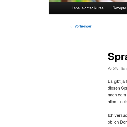
Hauptmenü
Lebe leichter Kurse
Rezepte
Beitragsnavigation
←
Vorheriger
Spr
Veröffentlic
Es gibt ja
diesen Spr
nach dem 
allem „nei
Ich versuc
ob ich Do