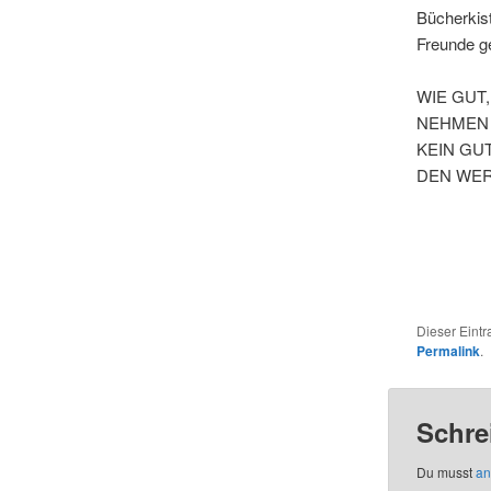
Bücherkis
Freunde ge
WIE GUT
NEHMEN 
KEIN GU
DEN WER
Dieser Eint
Permalink
.
Schre
Du musst
an