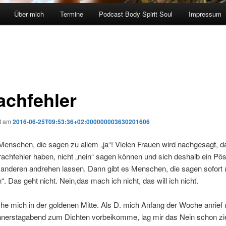
Über mich
Termine
Podcast Body Spirit Soul
Impressum
achfehler
ht am
2016-06-25T09:53:36+02:000000003630201606
 Menschen, die sagen zu allem „ja“! Vielen Frauen wird nachgesagt, d
achfehler haben, nicht „nein“ sagen können und sich deshalb ein Pö
anderen andrehen lassen. Dann gibt es Menschen, die sagen sofort 
n“. Das geht nicht. Nein,das mach ich nicht, das will ich nicht.
he mich in der goldenen Mitte. Als D. mich Anfang der Woche anrief u
nnerstagabend zum Dichten vorbeikomme, lag mir das Nein schon zi