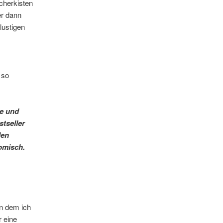
cherkisten
er dann
lustigen
 so
e und
tseller
den
omisch.
an dem ich
 eine