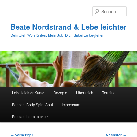
Zum
primären
Such
Inhalt
springen
Beate Nordstrand & Lebe leichter
Dein Ziel: Wohlfühlen. Mein Job: Dich dabei zu begleiten
Hauptmenü
Lebe leichter Kurse
Rezepte
Über mich
Termine
Podcast Body Spirit Soul
Impressum
Podcast Lebe leichter
Beitragsnavigation
←
Vorheriger
Nächster
→