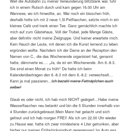
Weil die Autobahn zu meiner Verwunderung blitzblank war, fuhr
ich in einem Rutsch durch und kam gegen 16.00 Uhr am
Wannsee, wo ich hinwollte, an. War noch ein bisschen früh,
deshalb holte ich mir 2 neue 1,5l-Petflaschen, setzte mich in ein
kleines Cafè und trank einen Tee. Ganz gemächlich machte ich
mich auf zum Gästehaus. Voll der Trubel, jede Menge Gäste,
aber definitiv nicht meine Zielgruppe. Und keiner erwartete mich.
Kein Hauch der Leute, mit denen ich die Kunst lernend zu leben
ergründen wollte. Nachdem ich der Dame an der Rezeption den
Namen von C., die das Wochenende organisiert hat, genannt
hatte, dämmerte es…. „Ja, da ist ein Wochenende. Am 6.-8.3.
Sie sind einen Monat zu früh!“ Da hatte ich beim
Kalenderübertragen den 6.-8.3 mit dem 6.-8.2. verwechselt…
Kann ja mal passieren…
Ich bezahl meine Fettnäpfchen auch
selber!
Glaub es oder nicht, ich hab mich NICHT geärgert…Habe meine
Wasserflaschen neu betankt und bin die 5 Stunden innerhalb von
4 Stunden zurückgebraust.Mein Mann hat gelacht und sich
gefreut und ich hab morgen FREI! Als ich um 22.00 Uhr wieder
zu Hause war, hatte ich zwar mindestens 4 Liter getrunken, aber
bisher nur meinen Frühstücksjoghurt gegegessen! Im Auto ess