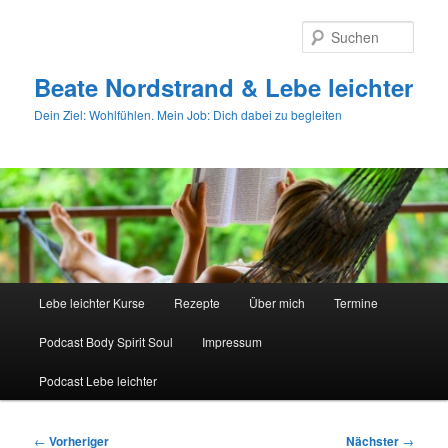
Zum
primären
Such
Inhalt
springen
Beate Nordstrand & Lebe leichter
Dein Ziel: Wohlfühlen. Mein Job: Dich dabei zu begleiten
Hauptmenü
Lebe leichter Kurse
Rezepte
Über mich
Termine
Podcast Body Spirit Soul
Impressum
Podcast Lebe leichter
Beitragsnavigation
←
Vorheriger
Nächster
→