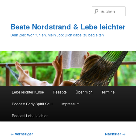
Zum
primären
Such
Inhalt
springen
Beate Nordstrand & Lebe leichter
Dein Ziel: Wohlfühlen. Mein Job: Dich dabei zu begleiten
Hauptmenü
Lebe leichter Kurse
Rezepte
Über mich
Termine
Podcast Body Spirit Soul
Impressum
Podcast Lebe leichter
Beitragsnavigation
←
Vorheriger
Nächster
→