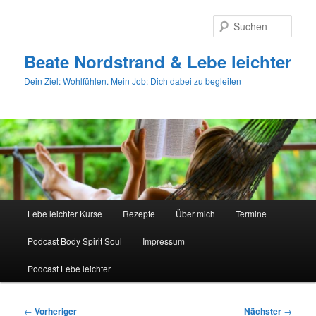
Zum
primären
Such
Inhalt
springen
Beate Nordstrand & Lebe leichter
Dein Ziel: Wohlfühlen. Mein Job: Dich dabei zu begleiten
Hauptmenü
Lebe leichter Kurse
Rezepte
Über mich
Termine
Podcast Body Spirit Soul
Impressum
Podcast Lebe leichter
Beitragsnavigation
←
Vorheriger
Nächster
→