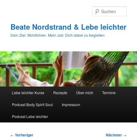
Zum
primären
Such
Inhalt
springen
Beate Nordstrand & Lebe leichter
Dein Ziel: Wohlfühlen. Mein Job: Dich dabei zu begleiten
Hauptmenü
Lebe leichter Kurse
Rezepte
Über mich
Termine
Podcast Body Spirit Soul
Impressum
Podcast Lebe leichter
Beitragsnavigation
←
Vorheriger
Nächster
→