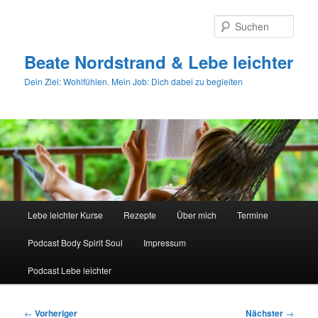
Zum
primären
Such
Inhalt
springen
Beate Nordstrand & Lebe leichter
Dein Ziel: Wohlfühlen. Mein Job: Dich dabei zu begleiten
Hauptmenü
Lebe leichter Kurse
Rezepte
Über mich
Termine
Podcast Body Spirit Soul
Impressum
Podcast Lebe leichter
Beitragsnavigation
←
Vorheriger
Nächster
→