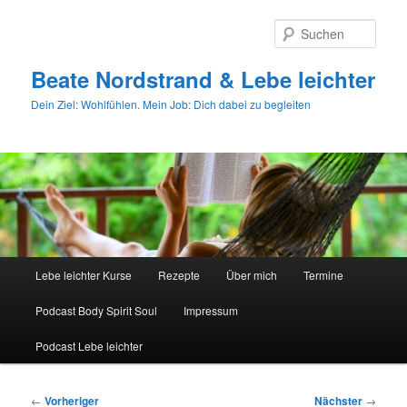
Zum
primären
Such
Inhalt
springen
Beate Nordstrand & Lebe leichter
Dein Ziel: Wohlfühlen. Mein Job: Dich dabei zu begleiten
Hauptmenü
Lebe leichter Kurse
Rezepte
Über mich
Termine
Podcast Body Spirit Soul
Impressum
Podcast Lebe leichter
Beitragsnavigation
←
Vorheriger
Nächster
→