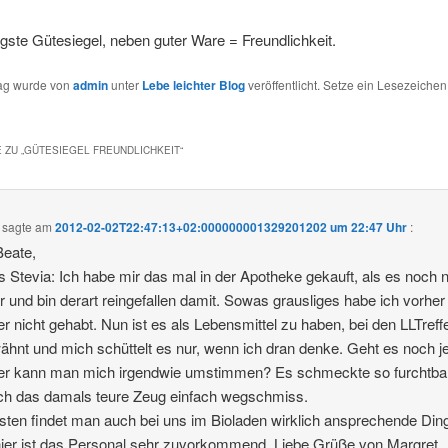
gste Gütesiegel, neben guter Ware = Freundlichkeit.
rag wurde von
admin
unter
Lebe leichter Blog
veröffentlicht. Setze ein Lesezeichen
 ZU „
GÜTESIEGEL FREUNDLICHKEIT
“
sagte am
2012-02-02T22:47:13+02:000000001329201202 um 22:47 Uhr
:
Beate,
fs Stevia: Ich habe mir das mal in der Apotheke gekauft, als es noch n
ar und bin derart reingefallen damit. Sowas grausliges habe ich vorher
r nicht gehabt. Nun ist es als Lebensmittel zu haben, bei den LLTreff
ähnt und mich schüttelt es nur, wenn ich dran denke. Geht es noch 
er kann man mich irgendwie umstimmen? Es schmeckte so furchtba
ch das damals teure Zeug einfach wegschmiss.
ten findet man auch bei uns im Bioladen wirklich ansprechende Din
ier ist das Personal sehr zuvorkommend. Liebe Grüße von Margret