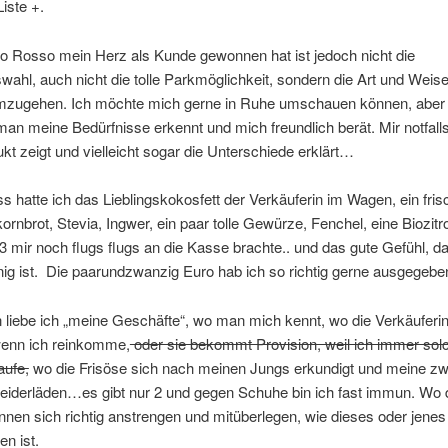
iste +.
o Rosso mein Herz als Kunde gewonnen hat ist jedoch nicht die
ahl, auch nicht die tolle Parkmöglichkeit, sondern die Art und Weise,
zugehen. Ich möchte mich gerne in Ruhe umschauen können, aber
an meine Bedürfnisse erkennt und mich freundlich berät. Mir notfal
t zeigt und vielleicht sogar die Unterschiede erklärt…
 hatte ich das Lieblingskokosfett der Verkäuferin im Wagen, ein fri
kornbrot, Stevia, Ingwer, ein paar tolle Gewürze, Fenchel, eine Biozitr
3 mir noch flugs flugs an die Kasse brachte.. und das gute Gefühl, da
ig ist. Die paarundzwanzig Euro hab ich so richtig gerne ausgegebe
liebe ich „meine Geschäfte“, wo man mich kennt, wo die Verkäuferin
wenn ich reinkomme,
oder sie bekommt Provision, weil ich immer sol
ufe,
wo die Frisöse sich nach meinen Jungs erkundigt und meine zw
leiderläden…es gibt nur 2 und gegen Schuhe bin ich fast immun. Wo 
nnen sich richtig anstrengen und mitüberlegen, wie dieses oder jenes 
n ist.