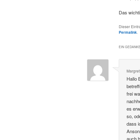
Das wichti
Dieser Eint
Permalink
.
EIN GEDANKE
Margret
Hallo 
betref
frei w
nachhe
es erw
so, od
dass i
Ansons
auch h