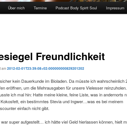
Über mich
Termine
Podcast Body Spirit Soul
Impressum
esiegel Freundlichkeit
ht am
2012-02-01T23:39:08+02:000000000829201202
 sicher kein Dauerkunde im Bioladen. Da müsste ich wahrscheinlich 
fen eröffnen, um die Mehrausgaben für unsere Vielesser reinzuholen
sste ich mal hin: Hatte meine kleine, feine Liste, was in andernorts n
 Kokosfett, ein bestimmtes Stevia und Ingwer…was es bei meinem
iscounter einfach nicht gibt.
war super aufgestellt… ich hätte viel Geld hierlassen können, hielt m