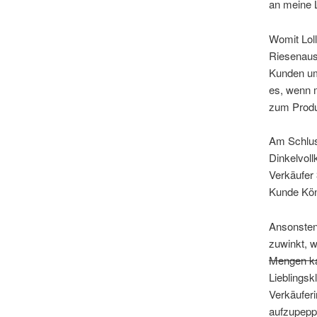
an meine L
Womit Loll
Riesenausw
Kunden um
es, wenn m
zum Produk
Am Schluss
Dinkelvoll
Verkäufer 
Kunde Kön
Ansonsten 
zuwinkt, 
Mengen ka
Lieblingsk
Verkäuferi
aufzupeppe