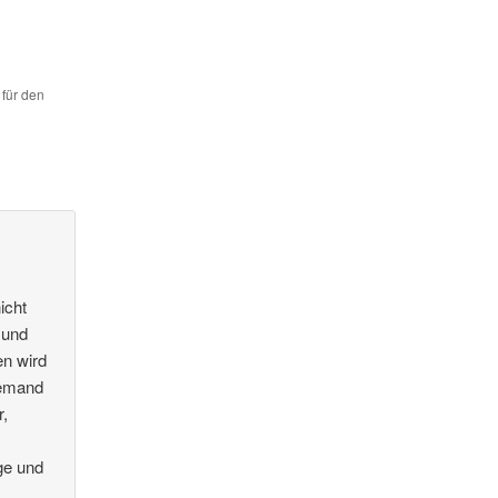
 für den
icht
 und
en wird
jemand
r,
ge und