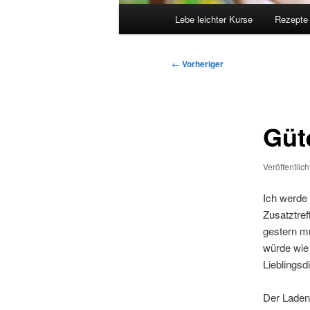
Hauptmenü
Lebe leichter Kurse
Rezepte
Beitragsnavigation
←
Vorheriger
Güt
Veröffentlic
Ich werde
Zusatztref
gestern mu
würde wie
Lieblingsd
Der Laden 