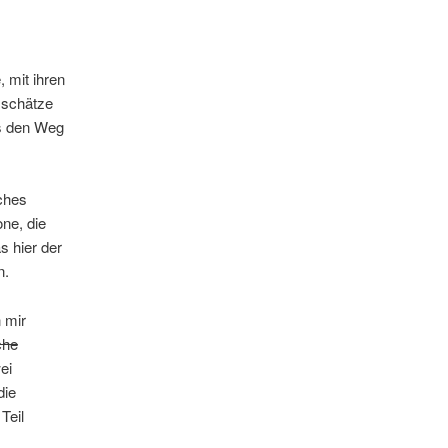
 mit ihren
 schätze
ls den Weg
sches
one, die
s hier der
n.
 mir
che
ei
die
Teil