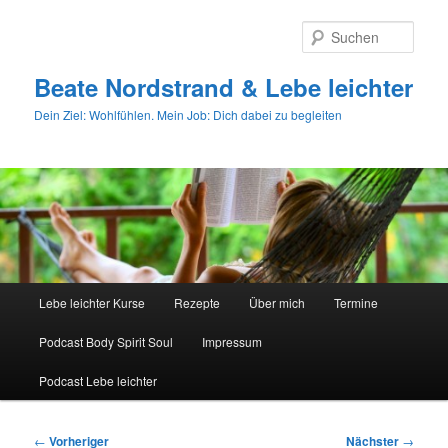
Zum
primären
Such
Inhalt
springen
Beate Nordstrand & Lebe leichter
Dein Ziel: Wohlfühlen. Mein Job: Dich dabei zu begleiten
Hauptmenü
Lebe leichter Kurse
Rezepte
Über mich
Termine
Podcast Body Spirit Soul
Impressum
Podcast Lebe leichter
Beitragsnavigation
←
Vorheriger
Nächster
→