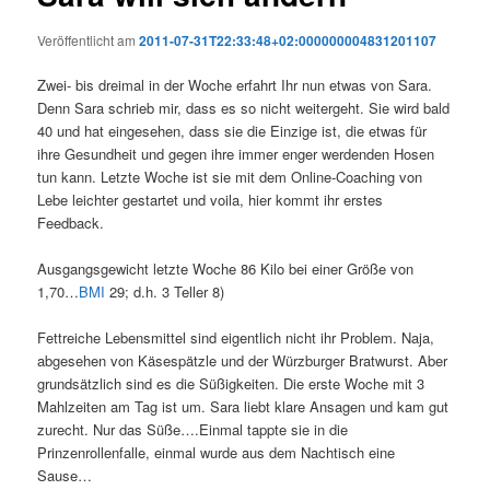
Veröffentlicht am
2011-07-31T22:33:48+02:000000004831201107
Zwei- bis dreimal in der Woche erfahrt Ihr nun etwas von Sara.
Denn Sara schrieb mir, dass es so nicht weitergeht. Sie wird bald
40 und hat eingesehen, dass sie die Einzige ist, die etwas für
ihre Gesundheit und gegen ihre immer enger werdenden Hosen
tun kann. Letzte Woche ist sie mit dem Online-Coaching von
Lebe leichter gestartet und voila, hier kommt ihr erstes
Feedback.
Ausgangsgewicht letzte Woche 86 Kilo bei einer Größe von
1,70…
BMI
29; d.h. 3 Teller 8)
Fettreiche Lebensmittel sind eigentlich nicht ihr Problem. Naja,
abgesehen von Käsespätzle und der Würzburger Bratwurst. Aber
grundsätzlich sind es die Süßigkeiten. Die erste Woche mit 3
Mahlzeiten am Tag ist um. Sara liebt klare Ansagen und kam gut
zurecht. Nur das Süße….Einmal tappte sie in die
Prinzenrollenfalle, einmal wurde aus dem Nachtisch eine
Sause…