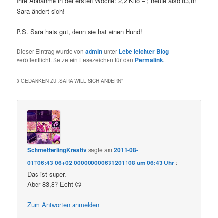
Ihre Abnahme in der ersten Woche: 2,2 Kilo – ; heute also 83,8!
Sara ändert sich!
P.S. Sara hats gut, denn sie hat einen Hund!
Dieser Eintrag wurde von
admin
unter
Lebe leichter Blog
veröffentlicht. Setze ein Lesezeichen für den
Permalink
.
3 GEDANKEN ZU „
SARA WILL SICH ÄNDERN
“
SchmetterlingKreativ
sagte am
2011-08-
01T06:43:06+02:000000000631201108 um 06:43 Uhr
:
Das ist super.
Aber 83,8? Echt 😉
Zum Antworten anmelden