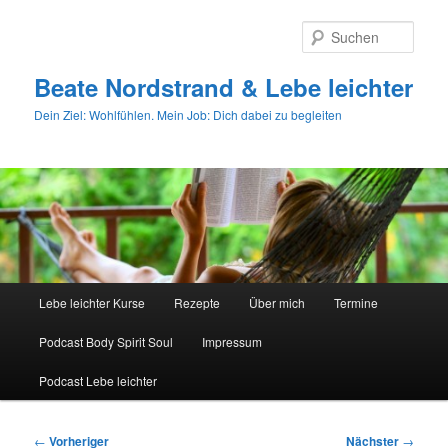
Zum
primären
Such
Inhalt
springen
Beate Nordstrand & Lebe leichter
Dein Ziel: Wohlfühlen. Mein Job: Dich dabei zu begleiten
Hauptmenü
Lebe leichter Kurse
Rezepte
Über mich
Termine
Podcast Body Spirit Soul
Impressum
Podcast Lebe leichter
Beitragsnavigation
←
Vorheriger
Nächster
→