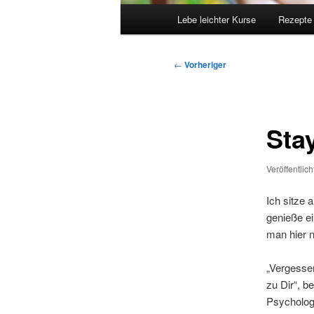
Hauptmenü
Lebe leichter Kurse
Rezepte
Beitragsnavigation
←
Vorheriger
Sta
Veröffentlic
Ich sitze 
genieße e
man hier n
„Vergessen
zu Dir“, be
Psychologi