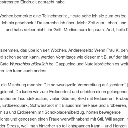
gestressten Eindruck gemacht habe.
Wochen bemerkte eine Teilnehmerin: „Heute sehe ich sie zum
ersten
“ Ich bin geschockt! Da spreche ich über „Mehr Zeit zum Leben“ und 
 – und habs selber nicht im Griff. Medice cura te ipsum. Arzt, heile 
snehmen, das übe ich seit Wochen. Andererseits: Wenn Frau K. den
d schon sehen kann, werden Vormittage wie dieser mit B. auf der bl
 Cafe
Wunschlos glücklich
bei Cappucino und Nutellabrötchen es weit
en. Ich kann auch anders.
 die Mischung machts: Die schwungvolle Vorbereitung auf „gestern“ j
 gelohnt. Da luden wir zum Erdbeerfest und erlebten einen gelungen
schöner Tischdekoration, vielen Gästen, Sekt mit Erdbeeren, Erdbee
, Erdbeerquark, Schwarzbrot mit Blauschimmelkäse und Erdbeeren,
rmisu und Erdbeeren mit Schokoladenüberzug, hörten bewegende
ichte und genossen einen Frauenverwöhnabend mit Stil. Will sagen
 der Stress, weil man hinterher so toll entspannen kann – und Herze