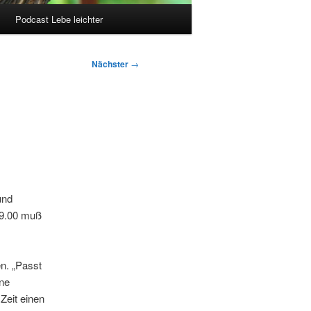
Podcast Lebe leichter
Nächster
→
und
 9.00 muß
en. „Passt
ine
Zeit einen