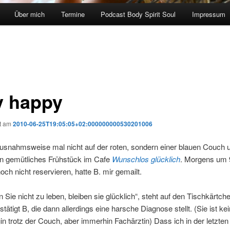
Über mich
Termine
Podcast Body Spirit Soul
Impressum
y happy
ht am
2010-06-25T19:05:05+02:000000000530201006
ausnahmsweise mal nicht auf der roten, sondern einer blauen Couch 
in gemütliches Frühstück im Cafe
Wunschlos glücklich
. Morgens um
och nicht reservieren, hatte B. mir gemailt.
 Sie nicht zu leben, bleiben sie glücklich“, steht auf den Tischkärtch
stätigt B, die dann allerdings eine harsche Diagnose stellt. (Sie ist ke
n trotz der Couch, aber immerhin Fachärztin) Dass ich in der letzten 