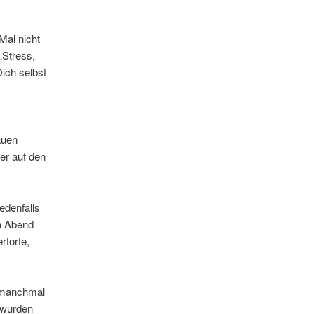
Mal nicht
„Stress,
Dich selbst
auen
er auf den
edenfalls
en Abend
rtorte,
, manchmal
n wurden