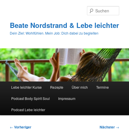
Zum
primären
Such
Inhalt
springen
Beate Nordstrand & Lebe leichter
Dein Ziel: Wohlfühlen. Mein Job: Dich dabei zu begleiten
Hauptmenü
Lebe leichter Kurse
Rezepte
Über mich
Termine
Podcast Body Spirit Soul
Impressum
Podcast Lebe leichter
Beitragsnavigation
←
Vorheriger
Nächster
→