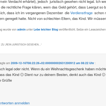
h mein Verdacht erhärtet), jedoch juristisch gesehen nicht legal. Ich w
 die rechtliche Frage klären, wem das Geld gehört, dass Leergut so b
mich, dass ich im vergangenen Dezember die
Verdienstfrage
schon 
tern geregelt hatte. Nicht von schlechten Eltern, das Kind. Wir müss
rag wurde von
admin
unter
Lebe leichter Blog
veröffentlicht. Setze ein Lesezeichen
 ZU „
REIN JURISTISCH GESEHEN…
“
agte am
2009-12-16T08:22:26+02:000000002631200912 um 08:22 Uhr
:
isch legal oder nicht. Wenn du ein Weihnachtsgeschenk haben möcht
ass das Kind 🙂 Dient nur zu deinem Besten, denkt auch das Kind 🙂
te Grüße
ntworten anmelden