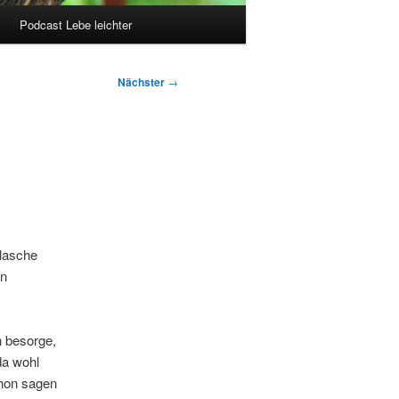
Podcast Lebe leichter
Nächster
→
Flasche
en
n besorge,
da wohl
chon sagen