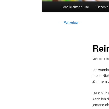
Hauptmenü
Lebe leichter Kurse
Rezepte
Beitragsnavigation
←
Vorheriger
Rei
Veröffentlic
Ich wunder
mehr. Nich
Zimmern d
Da ich in 
kann ich d
jemand ei