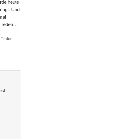
erde heute
ringt. Und
mal
en reden…
 für den
est