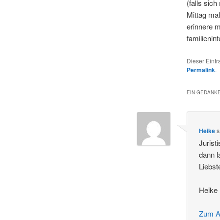
(falls sic
Mittag mal
erinnere 
familienin
Dieser Eint
Permalink
.
EIN GEDANKE
Heike
s
Jurist
dann l
Liebs
Heike
Zum A