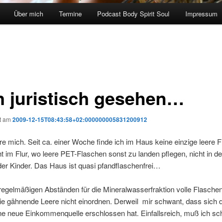
Über mich
Termine
Podcast Body Spirit Soul
Impressum
n juristisch gesehen…
ht am
2009-12-15T08:43:58+02:000000005831200912
e mich. Seit ca. einer Woche finde ich im Haus keine einzige leere 
t im Flur, wo leere PET-Flaschen sonst zu landen pflegen, nicht in d
er Kinder. Das Haus ist quasi pfandflaschenfrei…
regelmäßigen Abständen für die Mineralwasserfraktion volle Flasche
ie gähnende Leere nicht einordnen. Derweil mir schwant, dass sich 
ne neue Einkommenquelle erschlossen hat. Einfallsreich, muß ich s