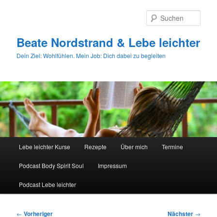
Zum
primären
Such
Inhalt
springen
Beate Nordstrand & Lebe leichter
Dein Ziel: Wohlfühlen. Mein Job: Dich dabei zu begleiten
Hauptmenü
Lebe leichter Kurse
Rezepte
Über mich
Termine
Podcast Body Spirit Soul
Impressum
Podcast Lebe leichter
Beitragsnavigation
←
Vorheriger
Nächster
→