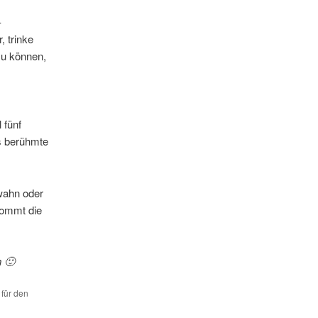
–
 trinke
zu können,
 fünf
s berühmte
zwahn oder
kommt die
 🙂
 für den