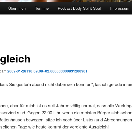
Über mich
Termine
Podcast Body Spirit Soul
Impressum
gleich
ht am
2009-01-28T10:09:08+02:000000000831200901
ass Sie gestern abend nicht dabei sein konnten“, las ich gerade in ei
de, aber für mich ist es seit Jahren völlig normal, dass alle Werkta
reserviert sind. Gegen 22.00 Uhr, wenn die meisten Bürger sich scho
Bettenhausen bewegen, sitze ich noch über Listen und Abrechnungen
 seltenen Tage wie heute kommt der verdiente Ausgleich!