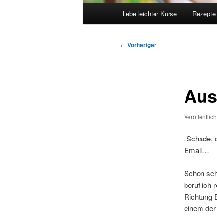
Hauptmenü
Lebe leichter Kurse
Rezepte
Beitragsnavigation
←
Vorheriger
Aus
Veröffentlic
„Schade, d
Email…
Schon scha
beruflich 
Richtung 
einem der