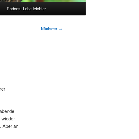
Podcast Lebe leichter
Nächster
→
ner
gabende
n wieder
. Aber an