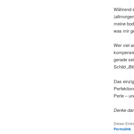
Während si
(allmorgen
meine bod
was mir gef
Wer viel a
kompensie
gerade sei
Schild
„Bit
Das einzig
Perfektio
Perle – un
Denke dar
Dieser Eint
Permalink
.