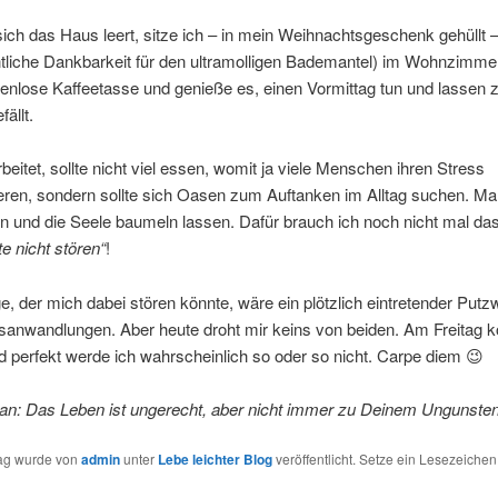
ch das Haus leert, sitze ich – in mein Weihnachtsgeschenk gehüllt 
tliche Dankbarkeit für den ultramolligen Bademantel) im Wohnzimmer,
enlose Kaffeetasse und genieße es, einen Vormittag tun und lassen 
ällt.
rbeitet, sollte nicht viel essen, womit ja viele Menschen ihren Stress
ren, sondern sollte sich Oasen zum Auftanken im Alltag suchen. Mal
n und die Seele baumeln lassen. Dafür brauch ich noch nicht mal da
te nicht stören“
!
e, der mich dabei stören könnte, wäre ein plötzlich eintretender Put
nsanwandlungen. Aber heute droht mir keins von beiden. Am Freitag 
d perfekt werde ich wahrscheinlich so oder so nicht. Carpe diem 😉
an: Das Leben ist ungerecht, aber nicht immer zu Deinem Ungunsten
rag wurde von
admin
unter
Lebe leichter Blog
veröffentlicht. Setze ein Lesezeichen