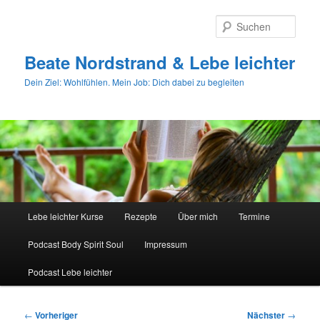
Zum
primären
Such
Inhalt
springen
Beate Nordstrand & Lebe leichter
Dein Ziel: Wohlfühlen. Mein Job: Dich dabei zu begleiten
Hauptmenü
Lebe leichter Kurse
Rezepte
Über mich
Termine
Podcast Body Spirit Soul
Impressum
Podcast Lebe leichter
Beitragsnavigation
←
Vorheriger
Nächster
→