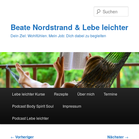
Zum
primären
Such
Inhalt
springen
Beate Nordstrand & Lebe leichter
Dein Ziel: Wohlfühlen. Mein Job: Dich dabei zu begleiten
Hauptmenü
Lebe leichter Kurse
Rezepte
Über mich
Termine
Podcast Body Spirit Soul
Impressum
Podcast Lebe leichter
Beitragsnavigation
←
Vorheriger
Nächster
→