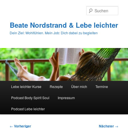
Zum
primären
Such
Inhalt
springen
Beate Nordstrand & Lebe leichter
Dein Ziel: Wohlfühlen. Mein Job: Dich dabei zu begleiten
Hauptmenü
Lebe leichter Kurse
Rezepte
Über mich
Termine
Podcast Body Spirit Soul
Impressum
Podcast Lebe leichter
Beitragsnavigation
←
Vorheriger
Nächster
→